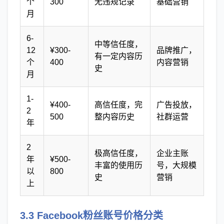
个
300
无违规记录
基础营销
月
6-
中等信任度，
12
¥300-
品牌推广，
有一定内容历
个
400
内容营销
史
月
1-
¥400-
高信任度，完
广告投放，
2
500
整内容历史
社群运营
年
2
极高信任度，
企业主账
年
¥500-
丰富的使用历
号，大规模
以
800
史
营销
上
3.3 Facebook粉丝账号价格分类